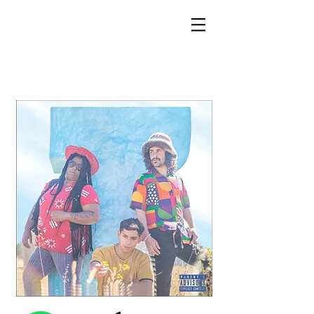
M
U
SIC